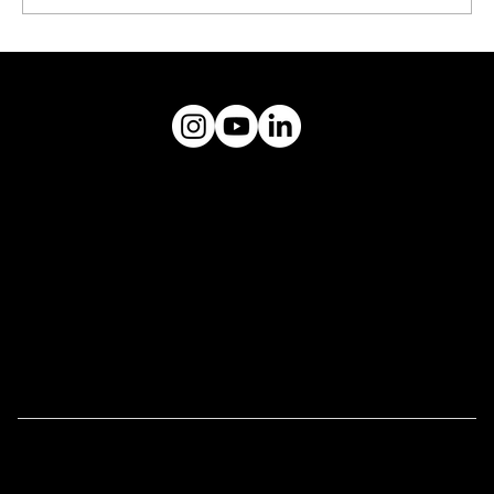
Apresentação da Residência
Artística com Kleber Pagu
museuceu@gmail.com
Plataforma
MUSEU CÉU
Endereço:
Rua Tuim, 603, Vila Uberabinha -
CEP: 04514-103
Links Úteis
Imprensa