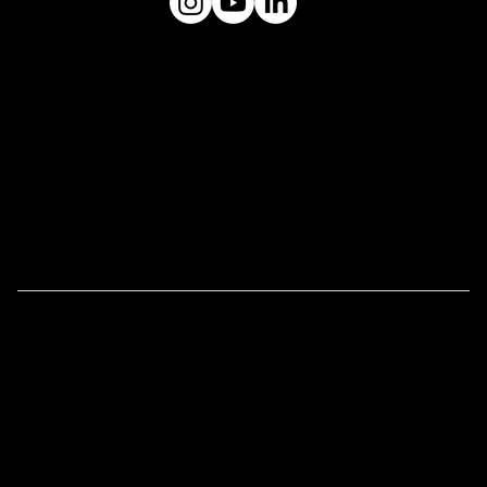
museuceu@gmail.com
Plataforma
MUSEU CÉU
Endereço:
Rua Tuim, 603, Vila Uberabinha -
CEP: 04514-103
Links Úteis
Imprensa
Tour Educativo
Receber uma Obra de Arte
Políticas de Privacidade
Políticas de Troca de Produtos