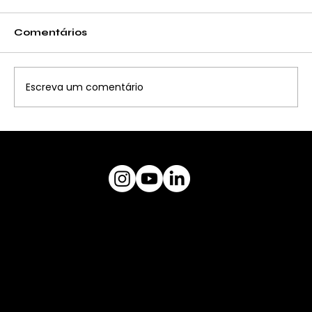
Comentários
Escreva um comentário
CURSO PARA TRABALHO EM
ALTURA (NR18/35)
museuceu@gmail.com
Plataforma
MUSEU CÉU
Endereço: