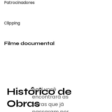
Patrocinadores
Clipping
Filme documental
Histórico de
Aqui você
encontrará as
Obras
obras que já
passaram por