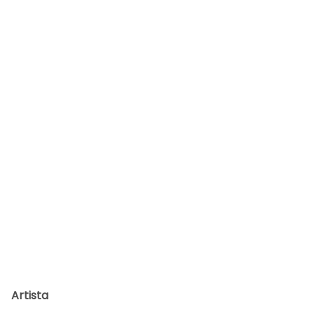
o
Yama
moto
Acerv
o CÉU
Artista