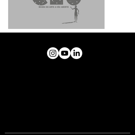
museuceu@gmail.com
Plataforma
MUSEU CÉU
Endereço:
Rua Tuim, 603, Vila Uberabinha -
CEP: 04514-103