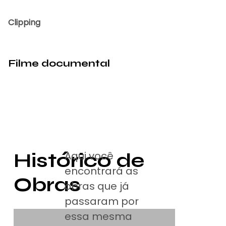
Clipping
Filme documental
Histórico de
Aqui você
encontrará as
Obras
obras que já
passaram por
essa mesma