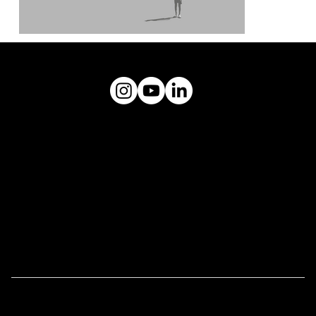
museuceu@gmail.com
Plataforma
MUSEU CÉU
Endereço:
Rua Tuim, 603, Vila Uberabinha -
CEP: 04514-103
Links Úteis