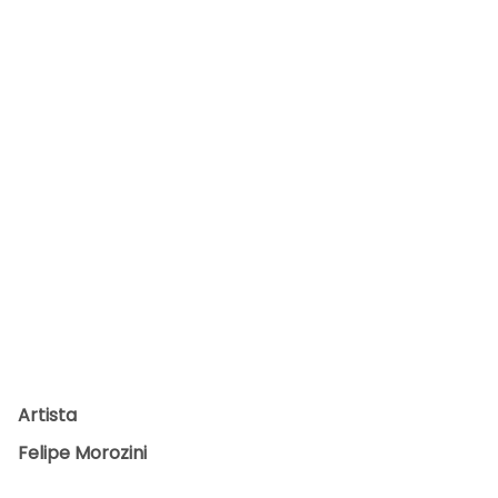
Yama
moto
Acerv
o CÉU
Artista
Felipe Morozini