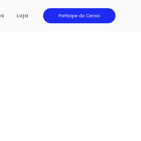
os
Loja
Participe do Censo