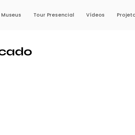
s Museus
Tour Presencial
Vídeos
Projet
icado