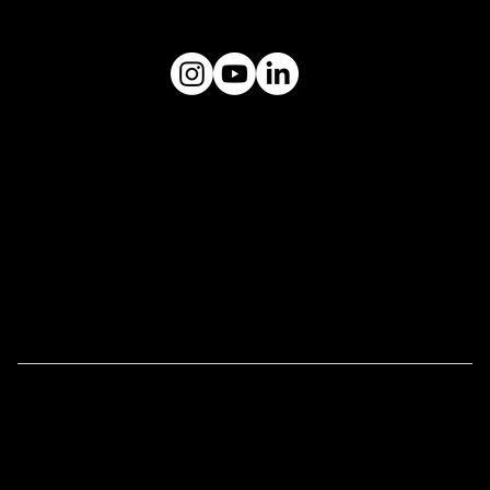
museuceu@gmail.com
Plataforma
MUSEU CÉU
Endereço:
Rua Tuim, 603, Vila Uberabinha -
CEP: 04514-103
Links Úteis
Imprensa
Tour Educativo