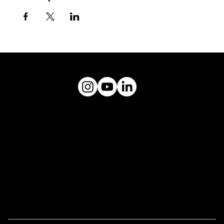
museuceu@gmail.com
Plataforma
MUSEU CÉU
Endereço:
Rua Tuim, 603, Vila Uberabinha -
CEP: 04514-103