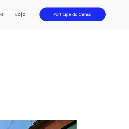
os
Loja
Participe do Censo