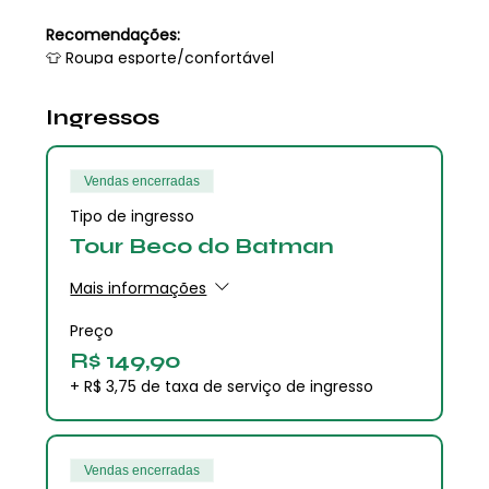
Recomendações:
👕 Roupa esporte/confortável
🥛 Traga sua própria garrafa de água
⚠️ Fique atento às instruções do(a) guia do CÉU
Ingressos
Idioma:
🗣 Portguês
Vendas encerradas
Tipo de ingresso
Estamos te esperando para um momento único de
arte, compartilhamento de experiências e
Tour Beco do Batman
diversão!😀
Mais informações
Preço
R$ 149,90
+ R$ 3,75 de taxa de serviço de ingresso
Vendas encerradas