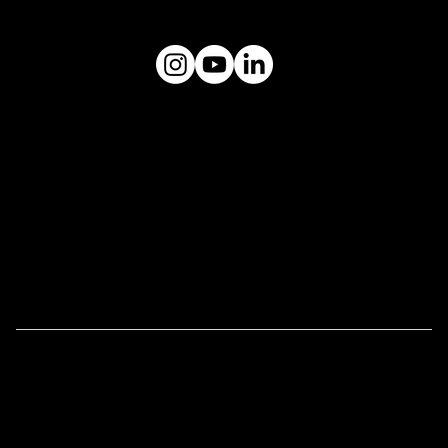
museuceu@gmail.com
Plataforma
MUSEU CÉU
Endereço:
Rua Tuim, 603, Vila Uberabinha -
CEP: 04514-103
Links Úteis
Imprensa
Tour Educativo
Receber uma Obra de Arte